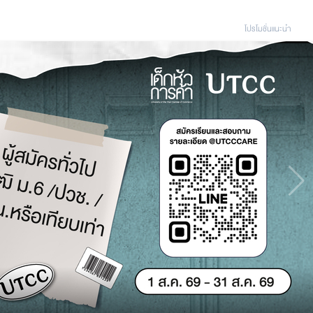
โปรโมชั่นแนะนํา