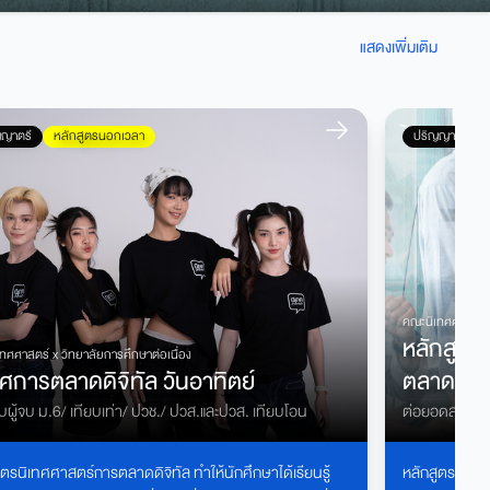
แสดงเพิ่มเติม
ญญาตรี
หลักสูตรนอกเวลา
ปริญญาโท
คณะนิเทศศาสตร์
หลักสูตร
เทศศาสตร์ x
วิทยาลัยการศึกษาต่อเนื่อง
ทศการตลาดดิจิทัล วันอาทิตย์
ตลาด
บผู้จบ ม.6/ เทียบเท่า/ ปวช./ ปวส.และปวส. เทียบโอน
ต่อยอดสายงาน 
Marketing
ูตรนิเทศศาสตร์การตลาดดิจิทัล
ทำให้นักศึกษาได้เรียนรู้
หลักสูตรนี้เป