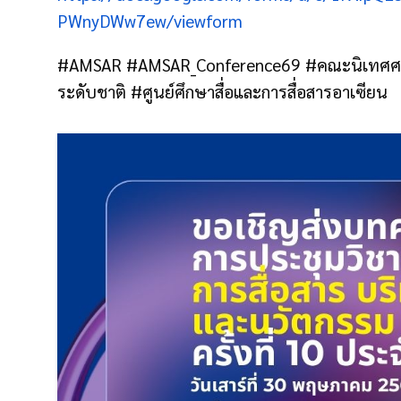
PWnyDWw7ew/viewform
#AMSAR #AMSAR_Conference69 #คณะนิเทศศาส
ระดับชาติ #ศูนย์ศึกษาสื่อและการสื่อสารอาเซียน