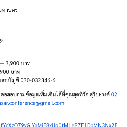
ทพมหานคร
69
9 — 3,900 บาท
4,900 บาท
 เลขบัญชี 030-032346-6
่อสอบถามข้อมูลเพิ่มเติมได้ที่คุณสุดที่รัก สุริยะวงศ์
02-
sar.conference@gmail.com
pQLSfYcXzO79yG_YaMiE8xUq0tMLeP7E1DbMN3Nx2E