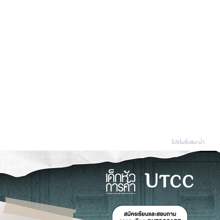
โปรโมชั่นแนะนํา